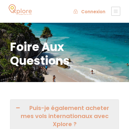
Connexion
Foire Aux
Questions
Puis-je également acheter
mes vols internationaux avec
Xplore ?