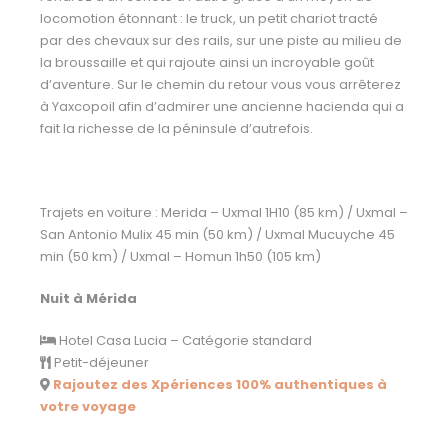
locomotion étonnant : le truck, un petit chariot tracté
par des chevaux sur des rails, sur une piste au milieu de
la broussaille et qui rajoute ainsi un incroyable goût
d’aventure. Sur le chemin du retour vous vous arrêterez
à Yaxcopoil afin d’admirer une ancienne hacienda qui a
fait la richesse de la péninsule d’autrefois.
Trajets en voiture : Merida – Uxmal 1H10 (85 km) / Uxmal –
San Antonio Mulix 45 min (50 km) / Uxmal Mucuyche 45
min (50 km) / Uxmal – Homun 1h50 (105 km)
Nuit à Mérida
Hotel Casa Lucia – Catégorie standard
Petit-déjeuner
Rajoutez des Xpériences 100% authentiques à
votre voyage