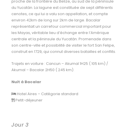
proche de la frontière du Belize, au sud de la péninsule
du Yucatán. La lagune est constituée de sept différents
cenotes, ce qui lui a valu son appellation, et compte
environ 42km de long sur 2km de large. Bacalar
représentait un carrefour commercial important pour
les Mayas, véritable lieu d’échange entre l’Amérique
centrale et la péninsule du Yucatán. Promenade dans
son centre-ville et possibilité de visiter le fort San Felipe,
construit en 1729, qui connut diverses batailles et conflits.
Trajets en voiture : Cancun – Akumal 1H25 ( 105 km) /
Akumal – Bacalar 2H50 ( 245 km).
Nuit à Bacalar
Hotel Aires – Catégorie standard
Petit-déjeuner
Jour 3