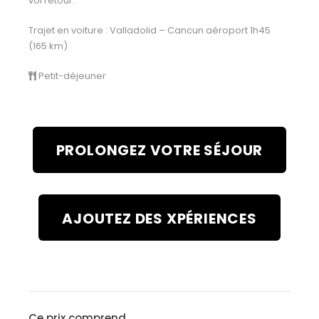
vol retour.
Trajet en voiture : Valladolid – Cancun aéroport 1h45
(165 km)
Petit-déjeuner
PROLONGEZ VOTRE SÉJOUR
AJOUTEZ DES XPÉRIENCES
Ce prix comprend