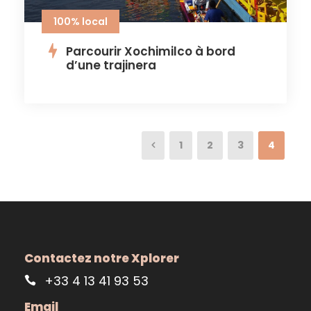
100% local
Parcourir Xochimilco à bord
d’une trajinera
1
2
3
4
Contactez notre Xplorer
+33 4 13 41 93 53
Email