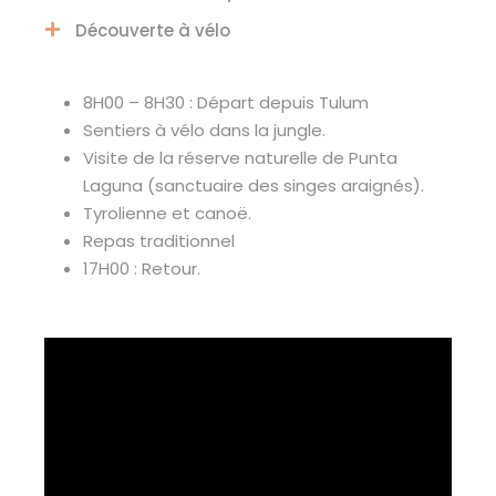
Découverte à vélo
8H00 – 8H30 : Départ depuis Tulum
Sentiers à vélo dans la jungle.
Visite de la réserve naturelle de Punta
Laguna (sanctuaire des singes araignés).
Tyrolienne et canoë.
Repas traditionnel
17H00 : Retour.