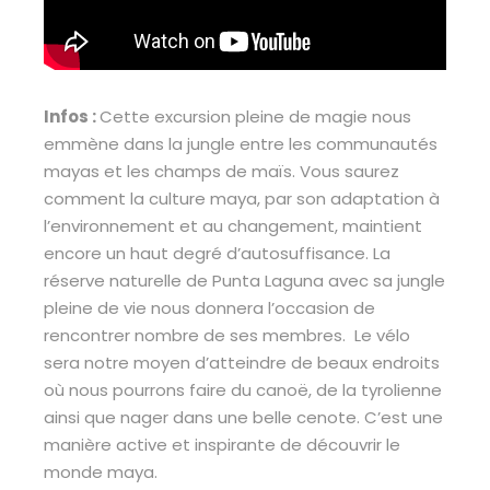
Infos :
Cette excursion pleine de magie nous
emmène dans la jungle entre les communautés
mayas et les champs de maïs. Vous saurez
comment la culture maya, par son adaptation à
l’environnement et au changement, maintient
encore un haut degré d’autosuffisance. La
réserve naturelle de Punta Laguna avec sa jungle
pleine de vie nous donnera l’occasion de
rencontrer nombre de ses membres. Le vélo
sera notre moyen d’atteindre de beaux endroits
où nous pourrons faire du canoë, de la tyrolienne
ainsi que nager dans une belle cenote. C’est une
manière active et inspirante de découvrir le
monde maya.