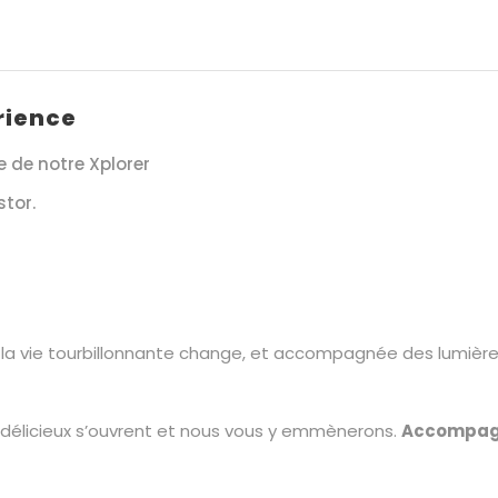
rience
e de notre Xplorer
tor.
, la vie tourbillonnante change, et accompagnée des lumières vi
us délicieux s’ouvrent et nous vous y emmènerons.
Accompagne