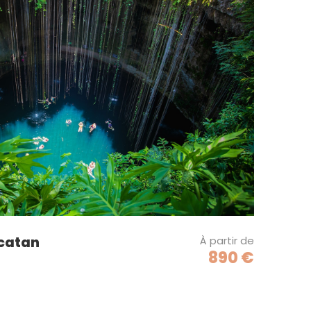
ucatan
À partir de
890 €