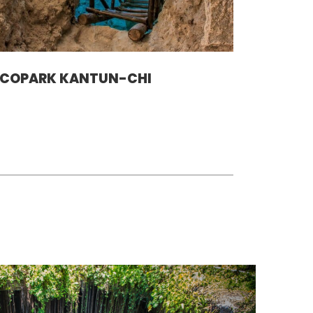
ECOPARK KANTUN-CHI
PARTICI
MUERT