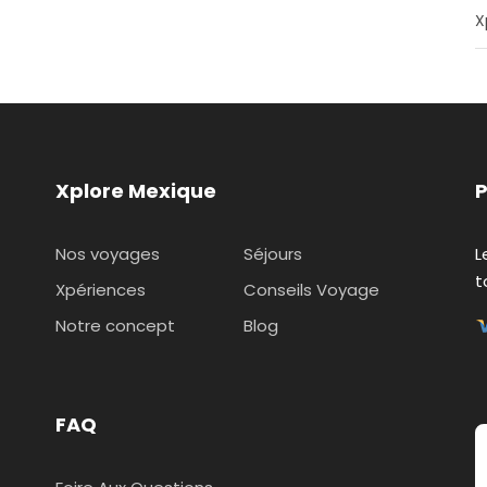
X
Xplore Mexique
P
Nos voyages
Séjours
L
t
Xpériences
Conseils Voyage
Notre concept
Blog
FAQ