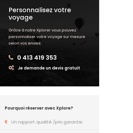
Personnalisez votre
voyage
Grâce à notre Xplorer vous pouvez
personnaliser votre voyage sur mesure
selon vos envies.
0 413 419 353
Je demande un devis gratuit
Pourquoi réserver avec Xplore?
Un rapport qualité /prix garantie