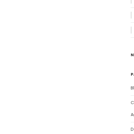
N
P
B
C
A
D