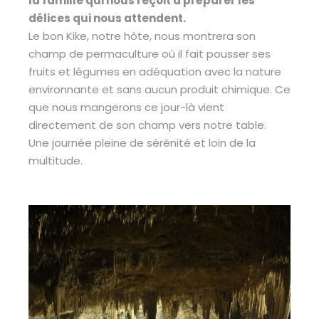
la famille qui nous reçoit à préparer les
délices qui nous attendent.
Le bon Kike, notre hôte, nous montrera son
champ de permaculture où il fait pousser ses
fruits et légumes en adéquation avec la nature
environnante et sans aucun produit chimique. Ce
que nous mangerons ce jour-là vient
directement de son champ vers notre table.
Une journée pleine de sérénité et loin de la
multitude.