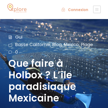
Connexion
Gui
Basse Californie
,
Blog
,
Mexico
,
Plage
0
Que faire à
Holbox ? L’île
paradisiaque
Mexicaine